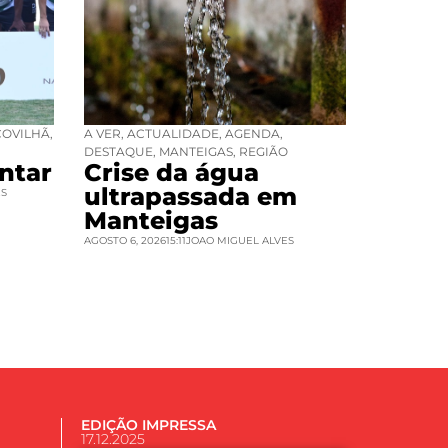
COVILHÃ
,
A VER
,
ACTUALIDADE
,
AGENDA
,
DESTAQUE
,
MANTEIGAS
,
REGIÃO
ntar
Crise da água
ultrapassada em
ES
Manteigas
AGOSTO 6, 2026
15:11
JOAO MIGUEL ALVES
EDIÇÃO IMPRESSA
17.12.2025