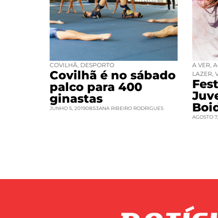
COVILHÃ
,
DESPORTO
A VER
,
A
Covilhã é no sábado
LAZER
,
Fest
palco para 400
Juv
ginastas
Boi
JUNHO 5, 2019
08:53
ANA RIBEIRO RODRIGUES
AGOSTO 7,