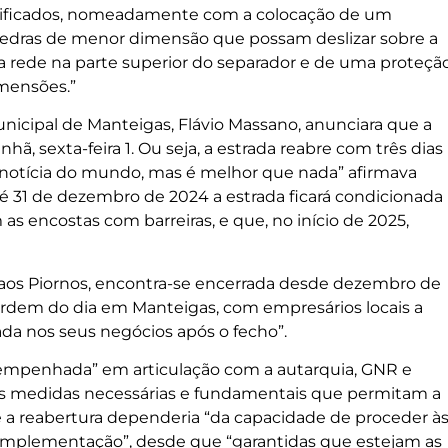
ntificados, nomeadamente com a colocação de um
 pedras de menor dimensão que possam deslizar sobre a
 rede na parte superior do separador e de uma proteçã
imensões.”
icipal de Manteigas, Flávio Massano, anunciara que a
hã, sexta-feira 1. Ou seja, a estrada reabre com três dias
r notícia do mundo, mas é melhor que nada” afirmava
é 31 de dezembro de 2024 a estrada ficará condicionada
s encostas com barreiras, e que, no início de 2025,
s aos Piornos, encontra-se encerrada desde dezembro de
ordem do dia em Manteigas, com empresários locais a
da nos seus negócios após o fecho”.
a “empenhada” em articulação com a autarquia, GNR e
“as medidas necessárias e fundamentais que permitam a
e a reabertura dependeria “da capacidade de proceder à
 implementação”, desde que “garantidas que estejam as