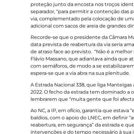
proteção junto da encosta nos troços ide
separador, “para permitir a contenção das
via, complementado pela colocação de uma
adicional com sacos de areia de grandes d
Recorde-se que o presidente da Câmara Mun
data prevista de reabertura da via seria aman
de atraso face ao previsto. “Não é a melho
Flávio Massano, que adiantava ainda que at
com semáforos, de modo a se estabilizarem a
espera-se que a via abra na sua plenitude.
A Estrada Nacional 338, que liga Manteiga
2022. O fecho da estrada tem dominado a 
lembrarem que “muita gente que foi afecta
Ao NC, a IP, em ofício, garantia que estav
baldios, com o apoio do LNEC, em definir 
reabertura, em segurança” da estrada e qu
intervenções e do tempo necessário à sua