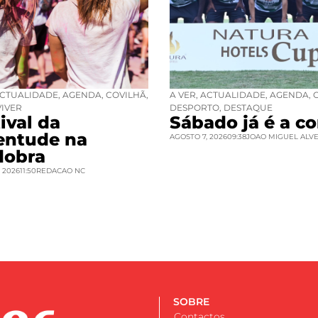
CTUALIDADE
,
AGENDA
,
COVILHÃ
,
A VER
,
ACTUALIDADE
,
AGENDA
,
VIVER
DESPORTO
,
DESTAQUE
ival da
Sábado já é a co
entude na
AGOSTO 7, 2026
09:38
JOAO MIGUEL ALV
dobra
 2026
11:50
REDACAO NC
SOBRE
Contactos