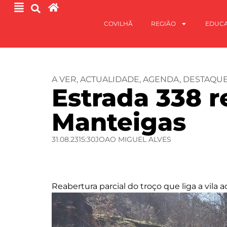
COVILHÃ
REGIÃO
EDUC
A VER
,
ACTUALIDADE
,
AGENDA
,
DESTAQU
Estrada 338 
Manteigas
31.08.23
15:30
JOAO MIGUEL ALVES
Reabertura parcial do troço que liga a vila 