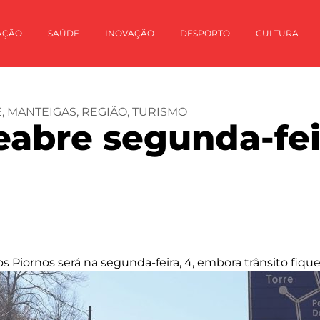
AÇÃO
SAÚDE
INOVAÇÃO
DESPORTO
CULTURA
E
,
MANTEIGAS
,
REGIÃO
,
TURISMO
reabre segunda-fe
aos Piornos será na segunda-feira, 4, embora trânsito fiq