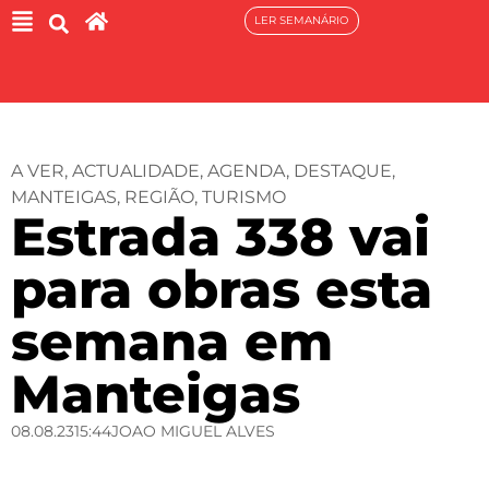
LER SEMANÁRIO
A VER
,
ACTUALIDADE
,
AGENDA
,
DESTAQUE
,
MANTEIGAS
,
REGIÃO
,
TURISMO
Estrada 338 vai
para obras esta
semana em
Manteigas
08.08.23
15:44
JOAO MIGUEL ALVES