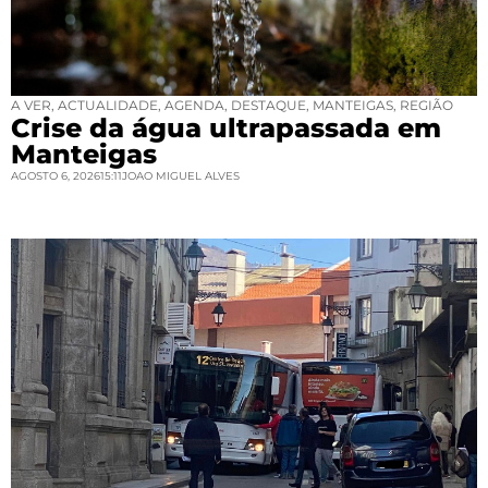
A VER
,
ACTUALIDADE
,
AGENDA
,
DESTAQUE
,
MANTEIGAS
,
REGIÃO
Crise da água ultrapassada em
Manteigas
AGOSTO 6, 2026
15:11
JOAO MIGUEL ALVES