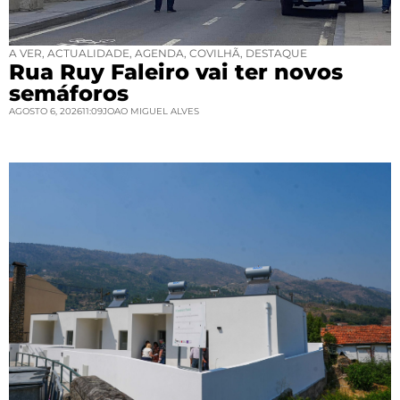
A VER
,
ACTUALIDADE
,
AGENDA
,
COVILHÃ
,
DESTAQUE
Rua Ruy Faleiro vai ter novos
semáforos
AGOSTO 6, 2026
11:09
JOAO MIGUEL ALVES