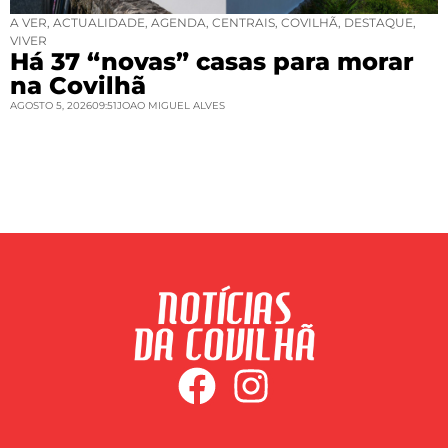
A VER
,
ACTUALIDADE
,
AGENDA
,
CENTRAIS
,
COVILHÃ
,
DESTAQUE
,
VIVER
Há 37 “novas” casas para morar
na Covilhã
AGOSTO 5, 2026
09:51
JOAO MIGUEL ALVES