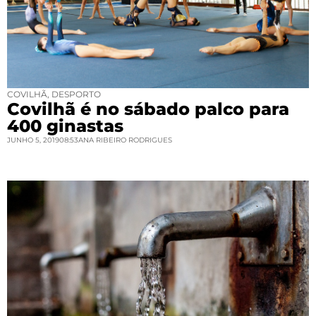
COVILHÃ
,
DESPORTO
Covilhã é no sábado palco para
400 ginastas
JUNHO 5, 2019
08:53
ANA RIBEIRO RODRIGUES