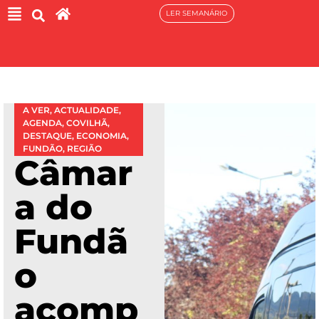
LER SEMANÁRIO
A VER
,
ACTUALIDADE
,
AGENDA
,
COVILHÃ
,
DESTAQUE
,
ECONOMIA
,
FUNDÃO
,
REGIÃO
Câmar
a do
Fundã
o
acomp