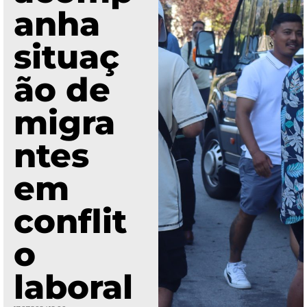
anha
situaç
ão de
migra
ntes
em
conflit
o
laboral