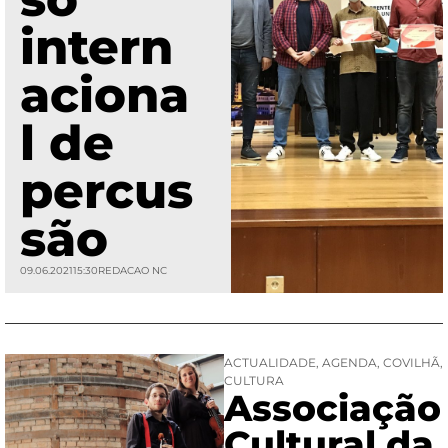
intern
aciona
l de
percus
são
09.06.2021
15:30
REDACAO NC
ACTUALIDADE
,
AGENDA
,
COVILHÃ
,
CULTURA
Associação
Cultural da