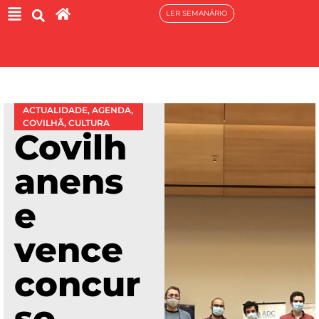
LER SEMANÁRIO
ACTUALIDADE
,
AGENDA
,
COVILHÃ
,
CULTURA
Covilh
anens
e
vence
concur
so