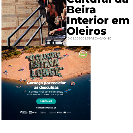
Beira
Interior em
Oleiros
10.09.2020
09:39
REDACAO NC