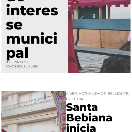
interes
se
munici
pal
03.10.2024
17:00
JOAO MIGUEL ALVES
A VER
,
ACTUALIDADE
,
BELMONTE
,
CULTURA
Santa
Bebiana
inicia