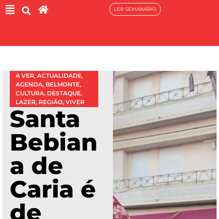
LER SEMANÁRIO
A VER
,
ACTUALIDADE
,
AGENDA
,
BELMONTE
,
CULTURA
,
DESTAQUE
,
LAZER
,
REGIÃO
,
VIVER
Santa
Bebian
a de
Caria é
de