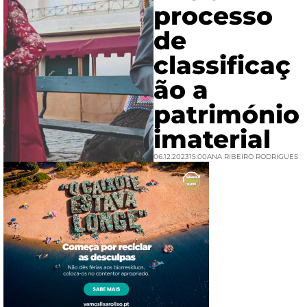
processo
de
classificaç
ão a
património
imaterial
06.12.2023
15:00
ANA RIBEIRO RODRIGUES