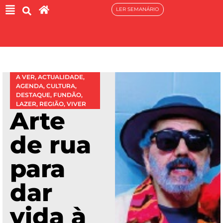
LER SEMANÁRIO
A VER
,
ACTUALIDADE
,
AGENDA
,
CULTURA
,
DESTAQUE
,
FUNDÃO
,
LAZER
,
REGIÃO
,
VIVER
Arte
de rua
para
dar
vida à