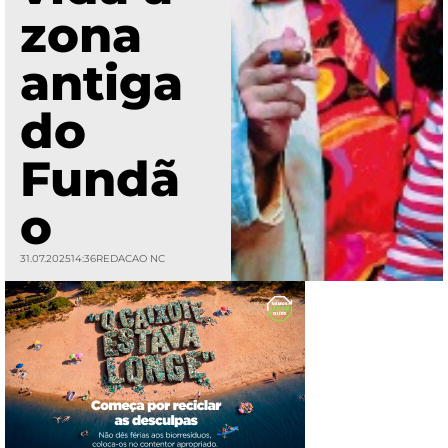
zona
antiga
do
Fundã
o
31.07.2025
14:36
REDACAO NC