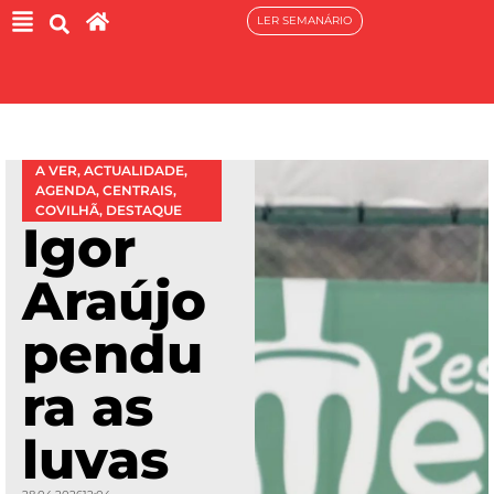
LER SEMANÁRIO
A VER
,
ACTUALIDADE
,
AGENDA
,
CENTRAIS
,
COVILHÃ
,
DESTAQUE
Igor
Araújo
pendu
ra as
luvas