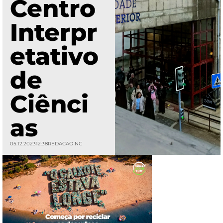
Centro
Interpr
etativo
de
Ciênci
as
05.12.2023
12:38
REDACAO NC