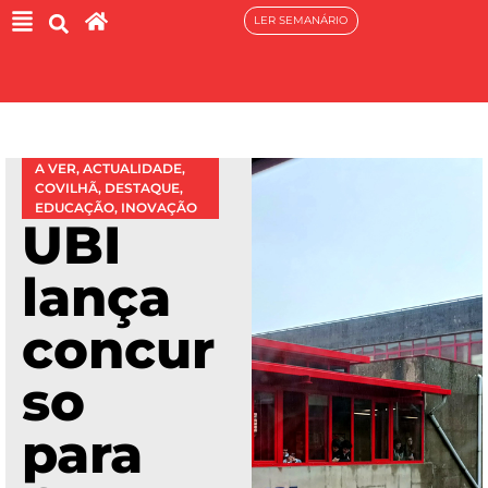
LER SEMANÁRIO
A VER
,
ACTUALIDADE
,
COVILHÃ
,
DESTAQUE
,
EDUCAÇÃO
,
INOVAÇÃO
UBI
lança
concur
so
para