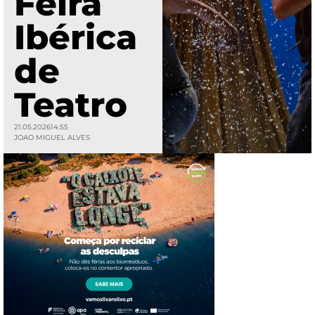
Feira
Ibérica
de
Teatro
21.05.2026
14:55
JOAO MIGUEL ALVES