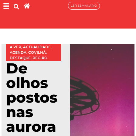
LER SEMANÁRIO
A VER
,
ACTUALIDADE
,
AGENDA
,
COVILHÃ
,
DESTAQUE
,
REGIÃO
De
olhos
postos
nas
aurora