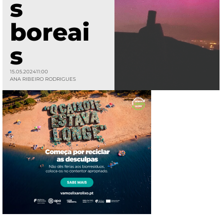
s
boreai
s
15.05.2024
11:00
ANA RIBEIRO RODRIGUES