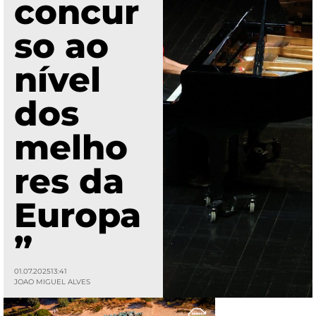
concur
so ao
nível
dos
melho
res da
Europa
”
01.07.2025
13:41
JOAO MIGUEL ALVES