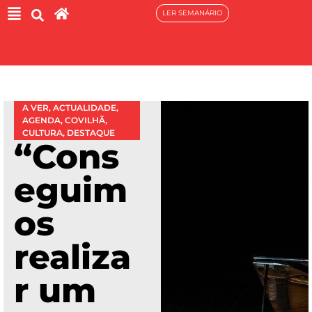
LER SEMANÁRIO
A VER
,
ACTUALIDADE
,
AGENDA
,
COVILHÃ
,
CULTURA
,
DESTAQUE
“Cons
eguim
os
realiza
r um