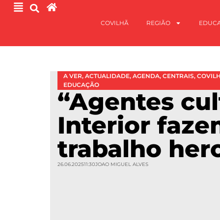
COVILHÃ
REGIÃO
EDUC
A VER
,
ACTUALIDADE
,
AGENDA
,
CENTRAIS
,
COVIL
EDUCAÇÃO
“Agentes cul
Interior faz
trabalho her
26.06.2025
11:30
JOAO MIGUEL ALVES