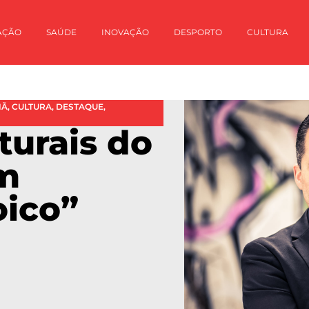
AÇÃO
SAÚDE
INOVAÇÃO
DESPORTO
CULTURA
HÃ
,
CULTURA
,
DESTAQUE
,
turais do
em
oico”