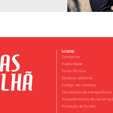
SOBRE
Contactos
Publicidade
Ficha Técnica
Estatuto editorial
Código de conduta
Declaração de transparência
Procedimentos de reclamaç
Proteção de fontes