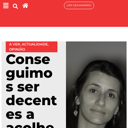
LER SEMANÁRIO
A VER
,
ACTUALIDADE
,
OPINIÃO
Conse
guimo
s ser
decent
es a
acolhe