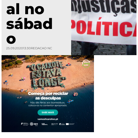
al no
sábad
o
25.09.2020
13:30
REDACAO NC