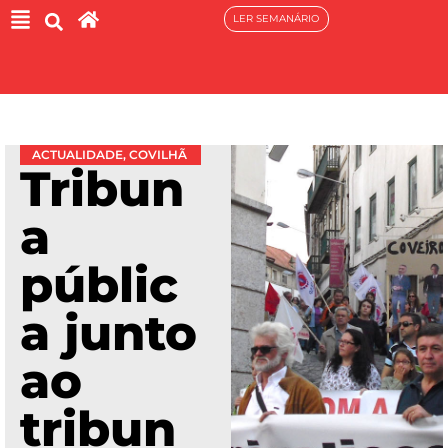
LER SEMANÁRIO
ACTUALIDADE
,
COVILHÃ
Tribun
a
públic
a junto
ao
tribun