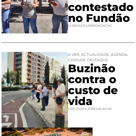
contestado
no Fundão
14.08.2023
14:16
REDACAO NC
A VER
,
ACTUALIDADE
,
AGENDA
,
COVILHÃ
,
DESTAQUE
Buzinão
contra o
custo de
vida
17.05.2022
14:30
REDACAO NC