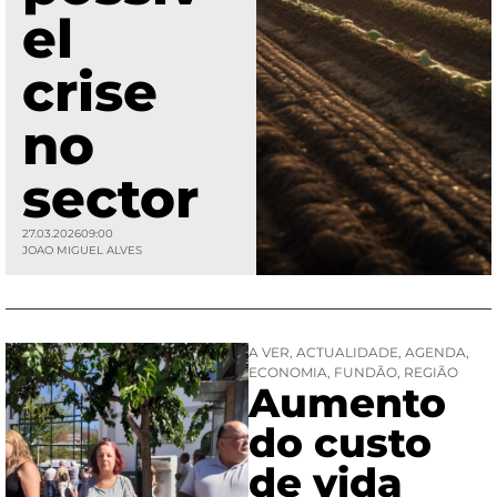
el
crise
no
sector
27.03.2026
09:00
JOAO MIGUEL ALVES
A VER
,
ACTUALIDADE
,
AGENDA
,
ECONOMIA
,
FUNDÃO
,
REGIÃO
Aumento
do custo
de vida