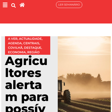
LER SEMANÁRIO
A VER
,
ACTUALIDADE
,
AGENDA
,
CENTRAIS
,
COVILHÃ
,
DESTAQUE
,
ECONOMIA
,
REGIÃO
Agricu
ltores
alerta
m para
possív