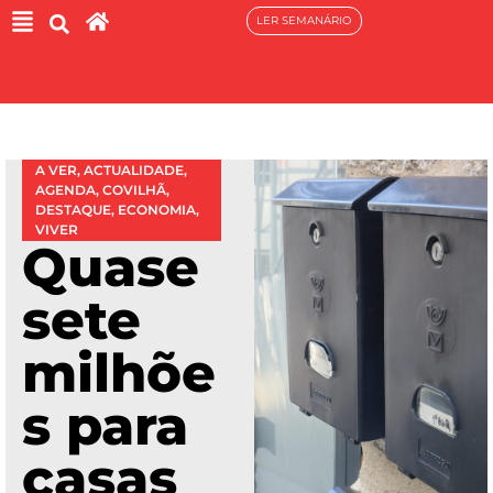
LER SEMANÁRIO
A VER
,
ACTUALIDADE
,
AGENDA
,
COVILHÃ
,
DESTAQUE
,
ECONOMIA
,
VIVER
Quase
sete
milhõe
s para
casas