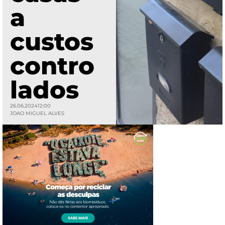
a
custos
contro
lados
26.06.2024
12:00
JOAO MIGUEL ALVES