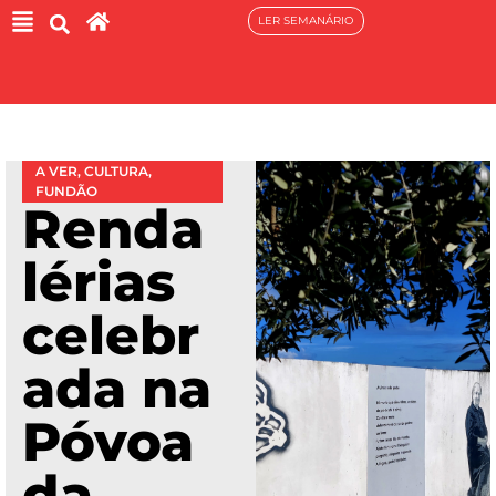
LER SEMANÁRIO
A VER
,
CULTURA
,
FUNDÃO
Renda
lérias
celebr
ada na
Póvoa
da