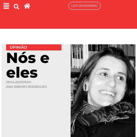
LER SEMANÁRIO
OPINIÃO
Nós e
eles
29.04.2021
09:00
ANA RIBEIRO RODRIGUES