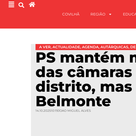
COVILHÃ
REGIÃO
EDUC
A VER
,
ACTUALIDADE
,
AGENDA
,
AUTÁRQUICAS
,
DE
PS mantém m
das câmaras
distrito, mas
Belmonte
14.10.2025
10:19
JOAO MIGUEL ALVES