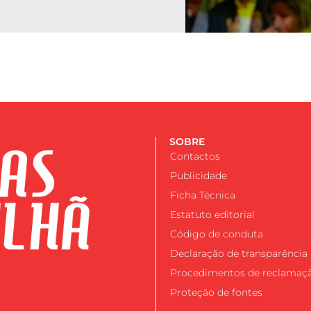
SOBRE
Contactos
Publicidade
Ficha Técnica
Estatuto editorial
Código de conduta
Declaração de transparência
Procedimentos de reclamaç
Proteção de fontes