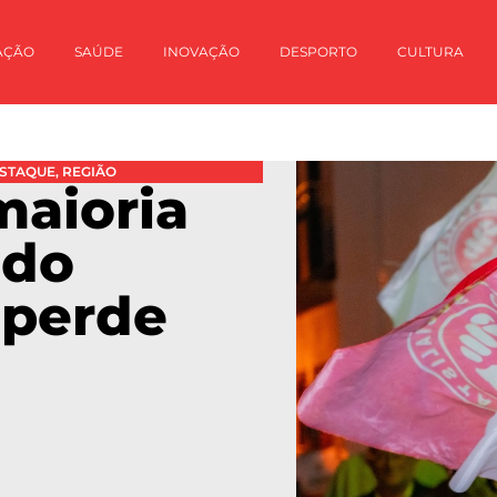
AÇÃO
SAÚDE
INOVAÇÃO
DESPORTO
CULTURA
STAQUE
,
REGIÃO
aioria
 do
 perde