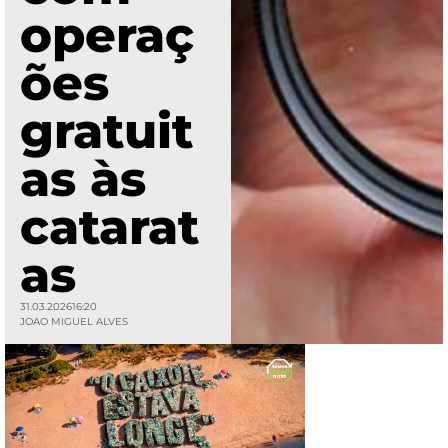
operaç
ões
gratuit
as às
catarat
as
31.03.2026
16:20
JOAO MIGUEL ALVES