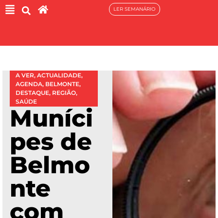
LER SEMANÁRIO
A VER
,
ACTUALIDADE
,
AGENDA
,
BELMONTE
,
DESTAQUE
,
REGIÃO
,
SAÚDE
Muníci
pes de
Belmo
nte
com