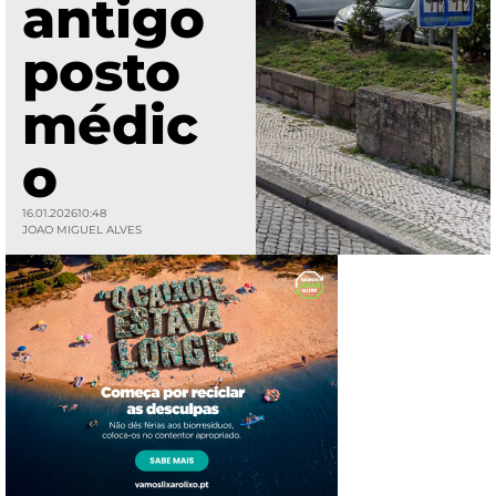
antigo
posto
médic
o
16.01.2026
10:48
JOAO MIGUEL ALVES