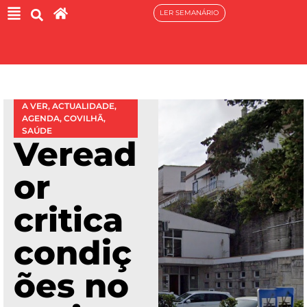
LER SEMANÁRIO
A VER
,
ACTUALIDADE
,
AGENDA
,
COVILHÃ
,
SAÚDE
Veread
or
critica
condiç
ões no