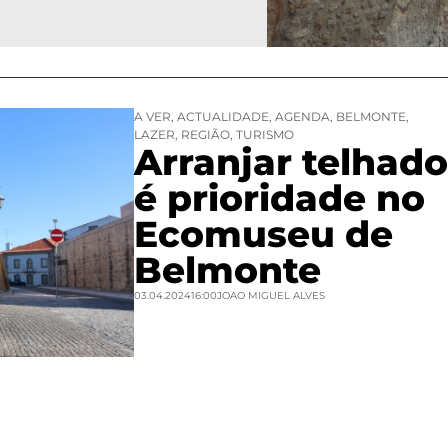
A VER
,
ACTUALIDADE
,
AGENDA
,
BELMONTE
,
LAZER
,
REGIÃO
,
TURISMO
Arranjar telhado
é prioridade no
Ecomuseu de
Belmonte
03.04.2024
16:00
JOAO MIGUEL ALVES