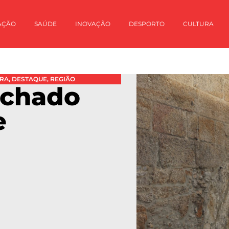
AÇÃO
SAÚDE
INOVAÇÃO
DESPORTO
CULTURA
URA
,
DESTAQUE
,
REGIÃO
echado
e