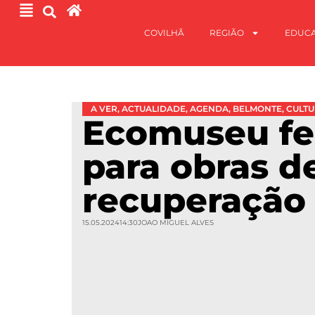
COVILHÃ
REGIÃO
EDUC
A VER
,
ACTUALIDADE
,
AGENDA
,
BELMONTE
,
CULT
Ecomuseu f
para obras d
recuperação
15.05.2024
14:30
JOAO MIGUEL ALVES