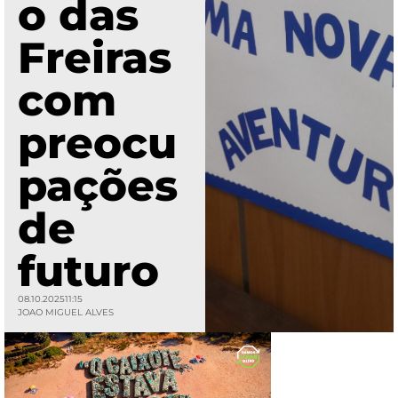
o das
Freiras
com
preocu
pações
de
futuro
08.10.2025
11:15
JOAO MIGUEL ALVES