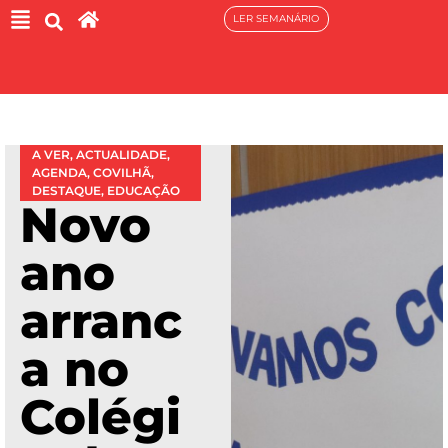
LER SEMANÁRIO
A VER
,
ACTUALIDADE
,
AGENDA
,
COVILHÃ
,
DESTAQUE
,
EDUCAÇÃO
Novo
ano
arranc
a no
Colégi