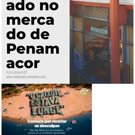
ado no
merca
do de
Penam
acor
11.01.2024
11:27
ANA RIBEIRO RODRIGUES