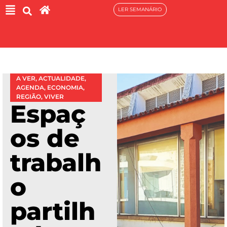
LER SEMANÁRIO
A VER
,
ACTUALIDADE
,
AGENDA
,
ECONOMIA
,
REGIÃO
,
VIVER
Espaç
os de
trabalh
o
partilh