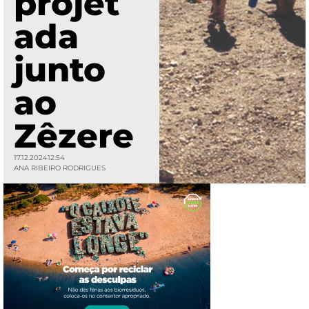
projet
ada
junto
ao
Zêzere
17.12.2024
12:54
ANA RIBEIRO RODRIGUES