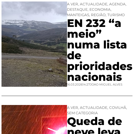
A VER
,
ACTUALIDADE
,
AGENDA
,
DESTAQUE
,
ECONOMIA
,
MANTEIGAS
,
REGIÃO
,
TURISMO
EN 232 “a
meio”
numa lista
de
prioridades
nacionais
16.03.2026
14:27
JOAO MIGUEL ALVES
A VER
,
ACTUALIDADE
,
COVILHÃ
,
SEM CATEGORIA
Queda de
neve leva