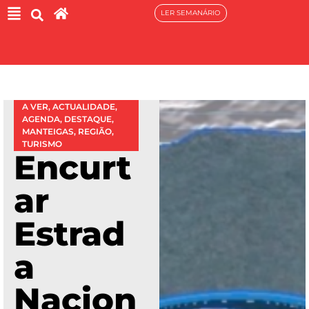
LER SEMANÁRIO
A VER
,
ACTUALIDADE
,
AGENDA
,
DESTAQUE
,
MANTEIGAS
,
REGIÃO
,
TURISMO
Encurt
ar
Estrad
a
Nacion