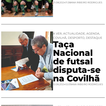
21.08.2024
11:38
ANA RIBEIRO RODRIGUES
A VER
,
ACTUALIDADE
,
AGENDA
,
COVILHÃ
,
DESPORTO
,
DESTAQUE
Taça
Nacional
de futsal
disputa-se
na Covilhã
12.06.2024
12:09
ANA RIBEIRO RODRIGUES