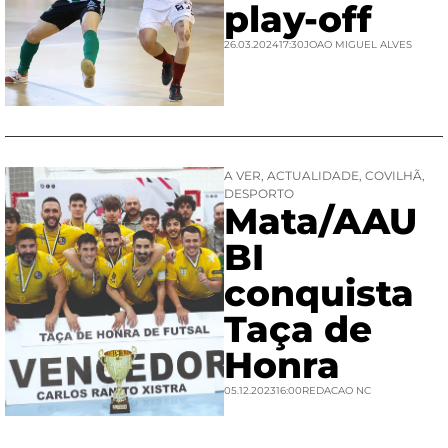
play-off
26.03.2024
17:30
JOAO MIGUEL ALVES
A VER
,
ACTUALIDADE
,
COVILHÃ
,
DESPORTO
Mata/AAU
BI
conquista
Taça de
Honra
05.12.2023
16:00
REDACAO NC