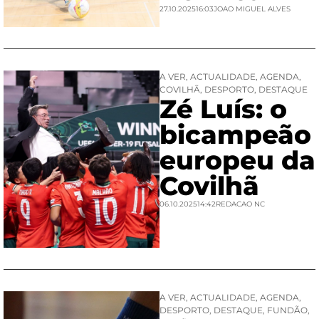
27.10.2025
16:03
JOAO MIGUEL ALVES
A VER
,
ACTUALIDADE
,
AGENDA
,
COVILHÃ
,
DESPORTO
,
DESTAQUE
Zé Luís: o
bicampeão
europeu da
Covilhã
06.10.2025
14:42
REDACAO NC
A VER
,
ACTUALIDADE
,
AGENDA
,
DESPORTO
,
DESTAQUE
,
FUNDÃO
,