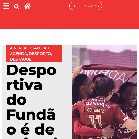
LER SEMANÁRIO
A VER
,
ACTUALIDADE
,
AGENDA
,
DESPORTO
,
DESTAQUE
Despo
rtiva
do
Fundã
o é de