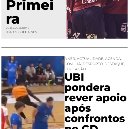
Primei
ra
20.04.2026
10:45
JOAO MIGUEL ALVES
A VER
,
ACTUALIDADE
,
AGENDA
,
COVILHÃ
,
DESPORTO
,
DESTAQUE
,
EDUCAÇÃO
UBI
pondera
rever apoio
após
confrontos
no GD