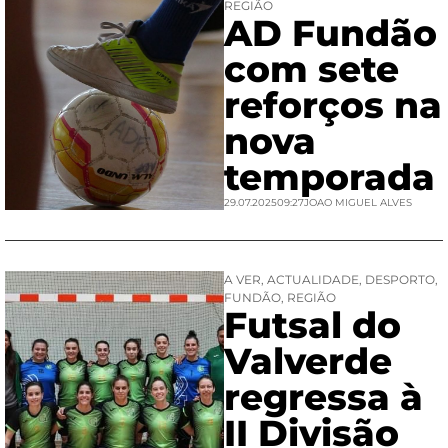
REGIÃO
AD Fundão
com sete
reforços na
nova
temporada
29.07.2025
09:27
JOAO MIGUEL ALVES
A VER
,
ACTUALIDADE
,
DESPORTO
,
FUNDÃO
,
REGIÃO
Futsal do
Valverde
regressa à
II Divisão