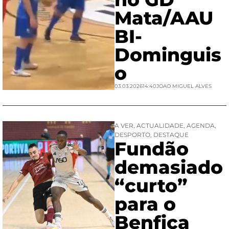
Mata/AAU
BI-
Dominguis
o
03.03.2026
14:40
JOAO MIGUEL ALVES
A VER
,
ACTUALIDADE
,
AGENDA
,
DESPORTO
,
DESTAQUE
Fundão
demasiado
“curto”
para o
Benfica