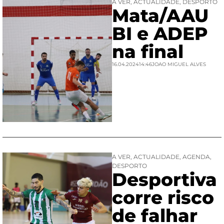
A VER
,
ACTUALIDADE
,
DESPORTO
Mata/AAU
BI e ADEP
na final
16.04.2024
14:46
JOAO MIGUEL ALVES
A VER
,
ACTUALIDADE
,
AGENDA
,
DESPORTO
Desportiva
corre risco
de falhar