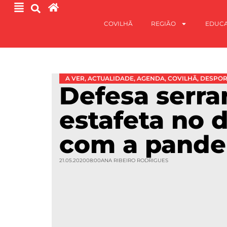
COVILHÃ
REGIÃO
EDUC
A VER
,
ACTUALIDADE
,
AGENDA
,
COVILHÃ
,
DESPO
Defesa serra
estafeta no 
com a pand
21.05.2020
08:00
ANA RIBEIRO RODRIGUES