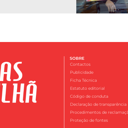
SOBRE
Contactos
Publicidade
Ficha Técnica
Estatuto editorial
Código de conduta
Declaração de transparência
Procedimentos de reclamaç
Proteção de fontes