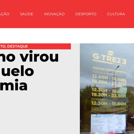
AÇÃO
SAÚDE
INOVAÇÃO
DESPORTO
CULTURA
RTO
,
DESTAQUE
no virou
duelo
emia