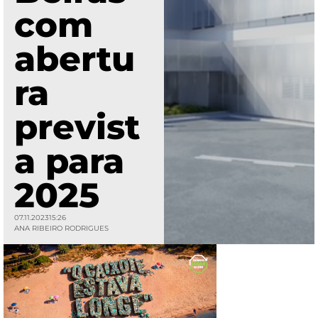
com
abertu
ra
previst
a para
2025
07.11.2023
15:26
ANA RIBEIRO RODRIGUES