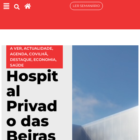
LER SEMANÁRIO
A VER
,
ACTUALIDADE
,
AGENDA
,
COVILHÃ
,
DESTAQUE
,
ECONOMIA
,
SAÚDE
Hospit
al
Privad
o das
Beiras