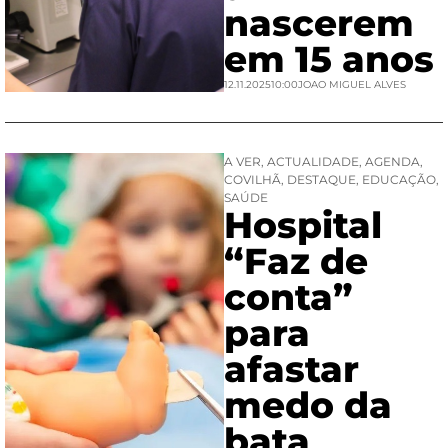
nascerem
em 15 anos
12.11.2025
10:00
JOAO MIGUEL ALVES
A VER
,
ACTUALIDADE
,
AGENDA
,
COVILHÃ
,
DESTAQUE
,
EDUCAÇÃO
,
SAÚDE
Hospital
“Faz de
conta”
para
afastar
medo da
bata