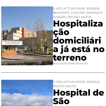
A VER
,
ACTUALIDADE
,
AGENDA
,
BELMONTE
,
COVILHÃ
,
DESTAQUE
,
FUNDÃO
,
REGIÃO
,
SAÚDE
Hospitaliza
ção
domiciliári
a já está no
terreno
19.03.2025
10:00
REDACAO NC
A VER
,
ACTUALIDADE
,
AGENDA
,
REGIÃO
,
SAÚDE
Hospital de
São