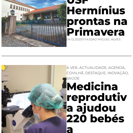
Hermínius
prontas na
Primavera
04.12.2025
11:14
JOAO MIGUEL ALVES
A VER
,
ACTUALIDADE
,
AGENDA
,
COVILHÃ
,
DESTAQUE
,
INOVAÇÃO
,
SAÚDE
Medicina
reprodutiv
a ajudou
220 bebés
a