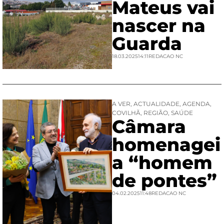
Mateus vai
nascer na
Guarda
18.03.2025
14:11
REDACAO NC
A VER
,
ACTUALIDADE
,
AGENDA
,
COVILHÃ
,
REGIÃO
,
SAÚDE
Câmara
homenagei
a “homem
de pontes”
04.02.2025
11:48
REDACAO NC