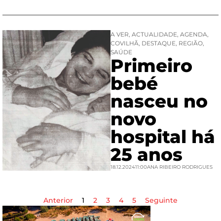
A VER
,
ACTUALIDADE
,
AGENDA
,
COVILHÃ
,
DESTAQUE
,
REGIÃO
,
SAÚDE
Primeiro
bebé
nasceu no
novo
hospital há
25 anos
18.12.2024
11:00
ANA RIBEIRO RODRIGUES
Anterior
1
2
3
4
5
Seguinte