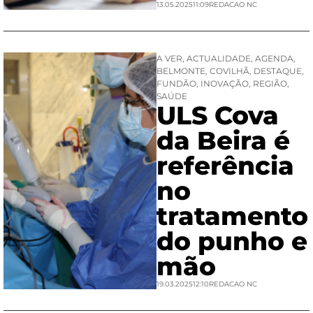
13.05.2025
11:09
REDACAO NC
A VER
,
ACTUALIDADE
,
AGENDA
,
BELMONTE
,
COVILHÃ
,
DESTAQUE
,
FUNDÃO
,
INOVAÇÃO
,
REGIÃO
,
SAÚDE
ULS Cova
da Beira é
referência
no
tratamento
do punho e
mão
19.03.2025
12:10
REDACAO NC