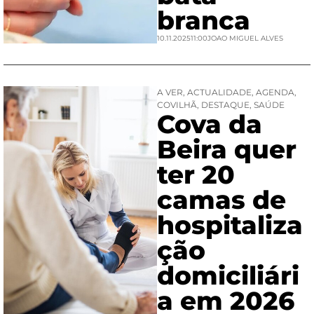
branca
10.11.2025
11:00
JOAO MIGUEL ALVES
A VER
,
ACTUALIDADE
,
AGENDA
,
COVILHÃ
,
DESTAQUE
,
SAÚDE
Cova da
Beira quer
ter 20
camas de
hospitaliza
ção
domiciliári
a em 2026