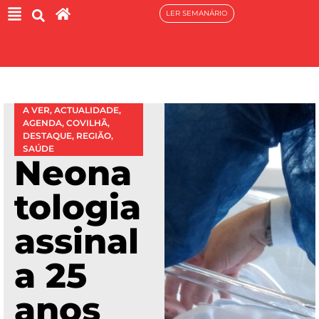
LER SEMANÁRIO
A VER
,
ACTUALIDADE
,
AGENDA
,
COVILHÃ
,
DESTAQUE
,
REGIÃO
,
SAÚDE
Neona
tologia
assinal
a 25
anos