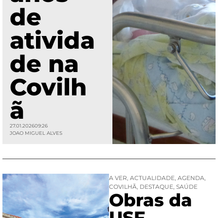
de
ativida
de na
Covilh
ã
27.01.2026
09:26
JOAO MIGUEL ALVES
A VER
,
ACTUALIDADE
,
AGENDA
,
COVILHÃ
,
DESTAQUE
,
SAÚDE
Obras da
USF