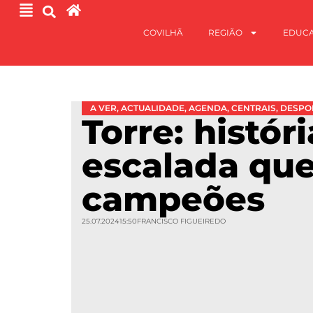
COVILHÃ
REGIÃO
EDUC
A VER
,
ACTUALIDADE
,
AGENDA
,
CENTRAIS
,
DESPO
Torre: histór
escalada que
campeões
25.07.2024
15:50
FRANCISCO FIGUEIREDO