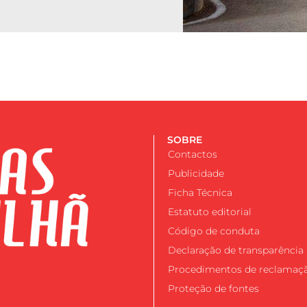
SOBRE
Contactos
Publicidade
Ficha Técnica
Estatuto editorial
Código de conduta
Declaração de transparência
Procedimentos de reclamaç
Proteção de fontes