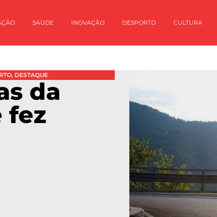
AÇÃO
SAÚDE
INOVAÇÃO
DESPORTO
CULTURA
RTO
,
DESTAQUE
ias da
 fez