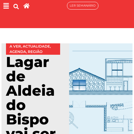
LER SEMANÁRIO
A VER
,
ACTUALIDADE
,
AGENDA
,
REGIÃO
Lagar
de
Aldeia
do
Bispo
vai ser