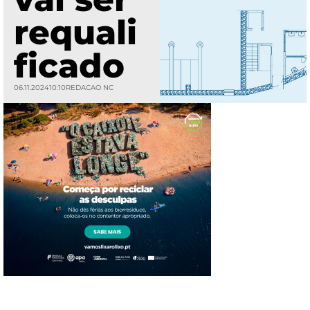
requali
ficado
06.11.2024
10:10
REDACAO NC