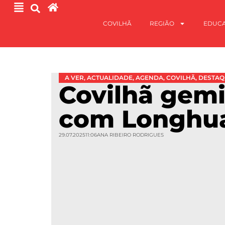
COVILHÃ
REGIÃO
EDUC
A VER
,
ACTUALIDADE
,
AGENDA
,
COVILHÃ
,
DESTAQ
Covilhã gem
com Longhu
29.07.2025
11:06
ANA RIBEIRO RODRIGUES