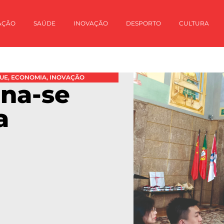
AÇÃO
SAÚDE
INOVAÇÃO
DESPORTO
CULTURA
UE
,
ECONOMIA
,
INOVAÇÃO
ina-se
a