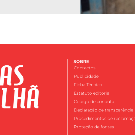
SOBRE
Contactos
Publicidade
Ficha Técnica
Estatuto editorial
Código de conduta
Declaração de transparência
Procedimentos de reclamaç
Proteção de fontes