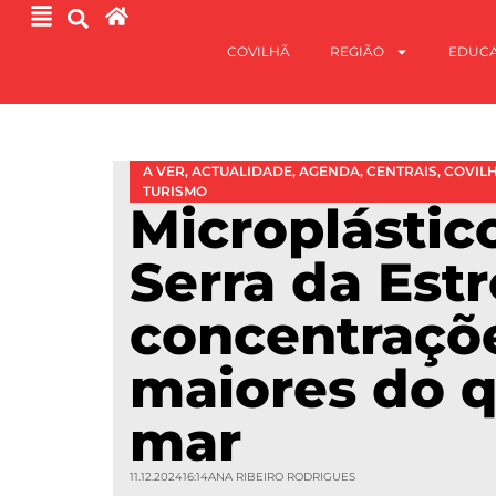
COVILHÃ
REGIÃO
EDUC
A VER
,
ACTUALIDADE
,
AGENDA
,
CENTRAIS
,
COVIL
TURISMO
Microplástic
Serra da Est
concentraçõ
maiores do 
mar
11.12.2024
16:14
ANA RIBEIRO RODRIGUES