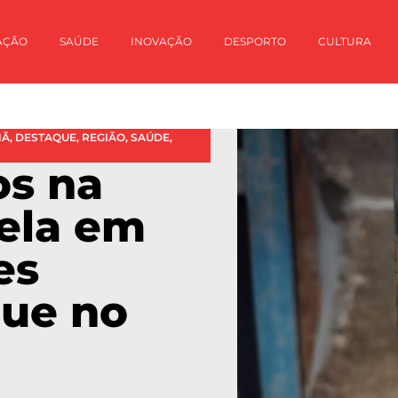
AÇÃO
SAÚDE
INOVAÇÃO
DESPORTO
CULTURA
HÃ
,
DESTAQUE
,
REGIÃO
,
SAÚDE
,
os na
rela em
es
que no