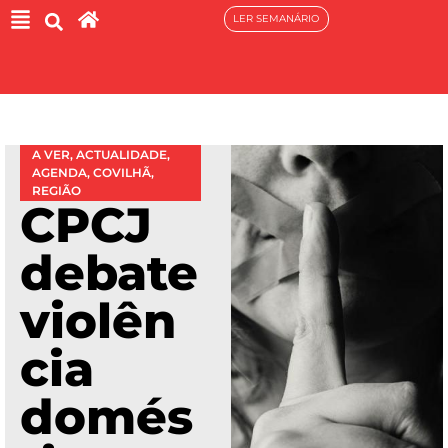
LER SEMANÁRIO
A VER
,
ACTUALIDADE
,
AGENDA
,
COVILHÃ
,
REGIÃO
CPCJ
debate
violên
cia
domés