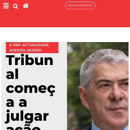
LER SEMANÁRIO
A VER
,
ACTUALIDADE
,
AGENDA
,
MUNDO
Tribun
al
começ
a a
julgar
ação