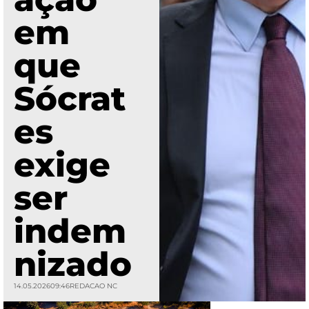
em
que
Sócrat
es
exige
ser
indem
nizado
14.05.2026
09:46
REDACAO NC