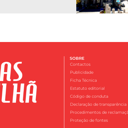
SOBRE
Contactos
Publicidade
Ficha Técnica
Estatuto editorial
Código de conduta
Declaração de transparência
Procedimentos de reclamaç
Proteção de fontes