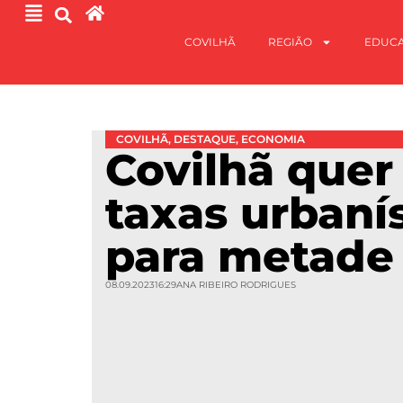
COVILHÃ
REGIÃO
EDUC
COVILHÃ
,
DESTAQUE
,
ECONOMIA
Covilhã quer
taxas urbaní
para metade
08.09.2023
16:29
ANA RIBEIRO RODRIGUES