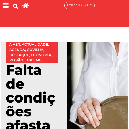
LER SEMANÁRIO
A VER
,
ACTUALIDADE
,
AGENDA
,
COVILHÃ
,
DESTAQUE
,
ECONOMIA
,
REGIÃO
,
TURISMO
Falta
de
condiç
ões
afasta