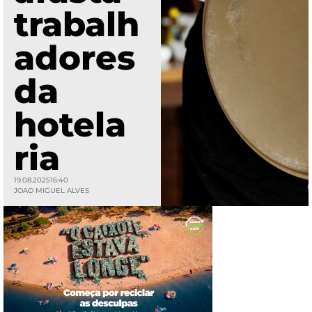
trabalh
adores
da
hotela
ria
19.08.2025
16:40
JOAO MIGUEL ALVES