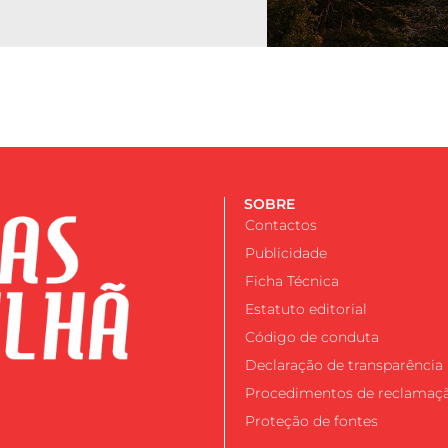
SOBRE
Contactos
Publicidade
Ficha Técnica
Estatuto editorial
Código de conduta
Declaração de transparência
Procedimentos de reclamaç
Proteção de fontes