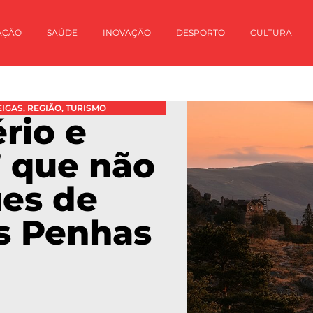
AÇÃO
SAÚDE
INOVAÇÃO
DESPORTO
CULTURA
IGAS
,
REGIÃO
,
TURISMO
rio e
” que não
ues de
s Penhas