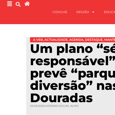
COVILHÃ
REGIÃO
EDUC
A VER
,
ACTUALIDADE
,
AGENDA
,
DESTAQUE
,
MANTE
Um plano “sé
responsável
prevê “parq
diversão” na
Douradas
25.09.2025
14:00
JOAO MIGUEL ALVES