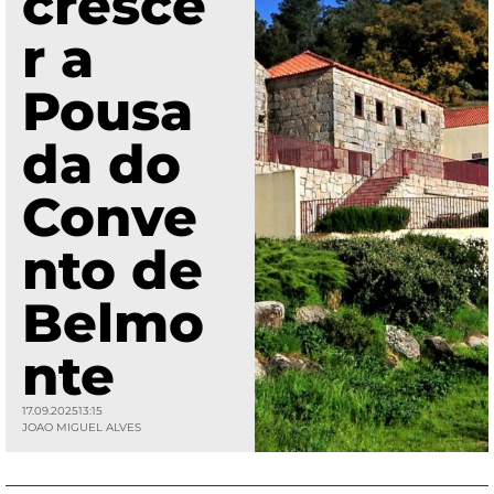
cresce
r a
Pousa
da do
Conve
nto de
Belmo
nte
17.09.2025
13:15
JOAO MIGUEL ALVES