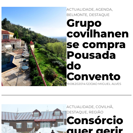
ACTUALIDADE
,
AGENDA
,
BELMONTE
,
DESTAQUE
Grupo
covilhanen
se compra
Pousada
do
Convento
19.08.2020
14:12
JOAO MIGUEL ALVES
ACTUALIDADE
,
COVILHÃ
,
DESTAQUE
,
REGIÃO
Consórcio
quer gerir