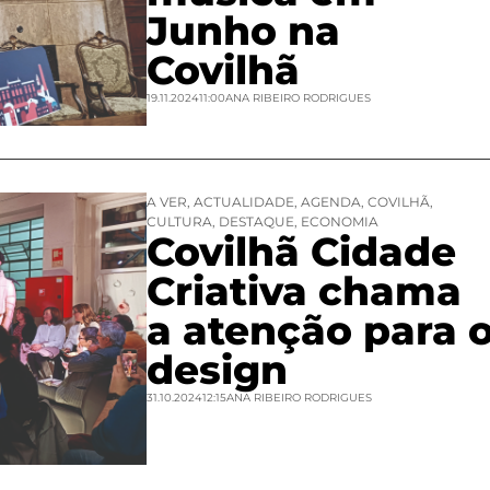
Junho na
Covilhã
19.11.2024
11:00
ANA RIBEIRO RODRIGUES
A VER
,
ACTUALIDADE
,
AGENDA
,
COVILHÃ
,
CULTURA
,
DESTAQUE
,
ECONOMIA
Covilhã Cidade
Criativa chama
a atenção para 
design
31.10.2024
12:15
ANA RIBEIRO RODRIGUES