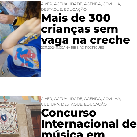
A VER
,
ACTUALIDADE
,
AGENDA
,
COVILHÃ
,
DESTAQUE
,
EDUCAÇÃO
Mais de 300
crianças sem
vaga na creche
27.11.2024
11:00
ANA RIBEIRO RODRIGUES
A VER
,
ACTUALIDADE
,
AGENDA
,
COVILHÃ
,
CULTURA
,
DESTAQUE
,
EDUCAÇÃO
Concurso
Internacional de
música em