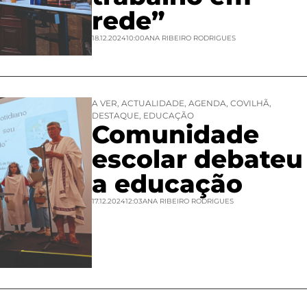
rede”
18.12.2024
10:00
ANA RIBEIRO RODRIGUES
A VER
,
ACTUALIDADE
,
AGENDA
,
COVILHÃ
,
DESTAQUE
,
EDUCAÇÃO
Comunidade
escolar debateu
a educação
17.12.2024
12:03
ANA RIBEIRO RODRIGUES