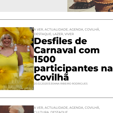
A VER
,
ACTUALIDADE
,
AGENDA
,
COVILHÃ
,
DESTAQUE
,
LAZER
,
VIVER
Desfiles de
Carnaval com
1500
participantes na
Covilhã
20.02.2025
13:30
ANA RIBEIRO RODRIGUES
A VER
,
ACTUALIDADE
,
AGENDA
,
COVILHÃ
,
CULTURA
,
DESTAQUE