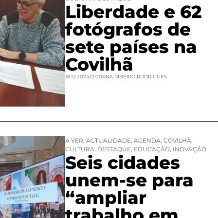
Liberdade e 62
fotógrafos de
sete países na
Covilhã
18.12.2024
12:00
ANA RIBEIRO RODRIGUES
A VER
,
ACTUALIDADE
,
AGENDA
,
COVILHÃ
,
CULTURA
,
DESTAQUE
,
EDUCAÇÃO
,
INOVAÇÃO
Seis cidades
unem-se para
“ampliar
trabalho em