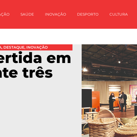
AÇÃO
SAÚDE
INOVAÇÃO
DESPORTO
CULTURA
A
,
DESTAQUE
,
INOVAÇÃO
ertida em
te três