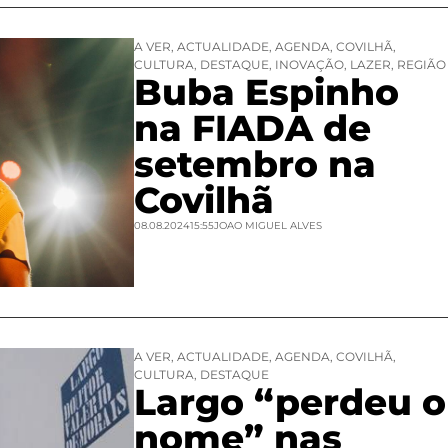
A VER
,
ACTUALIDADE
,
AGENDA
,
COVILHÃ
,
CULTURA
,
DESTAQUE
,
INOVAÇÃO
,
LAZER
,
REGIÃO
Buba Espinho
na FIADA de
setembro na
Covilhã
08.08.2024
15:55
JOAO MIGUEL ALVES
A VER
,
ACTUALIDADE
,
AGENDA
,
COVILHÃ
,
CULTURA
,
DESTAQUE
Largo “perdeu o
nome” nas