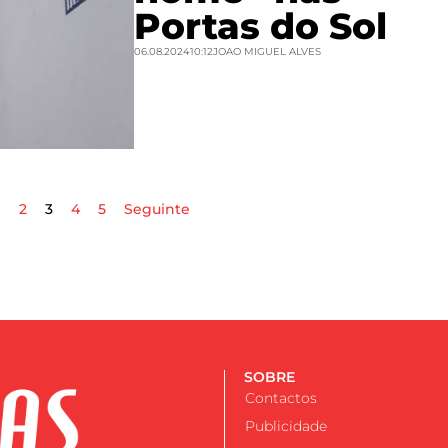
Portas do Sol
06.08.2024
10:12
JOAO MIGUEL ALVES
1
2
3
4
5
Seguinte
SOBRE
Contactos
Publicidade