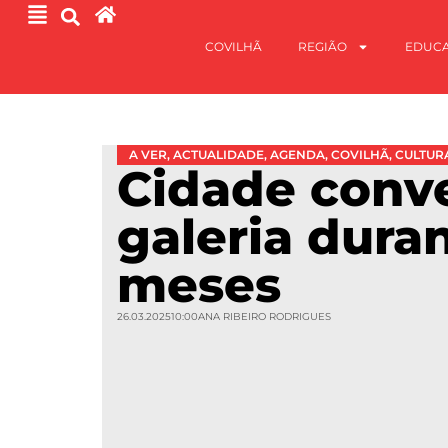
COVILHÃ
REGIÃO
EDUC
A VER
,
ACTUALIDADE
,
AGENDA
,
COVILHÃ
,
CULTUR
Cidade conv
galeria duran
meses
26.03.2025
10:00
ANA RIBEIRO RODRIGUES