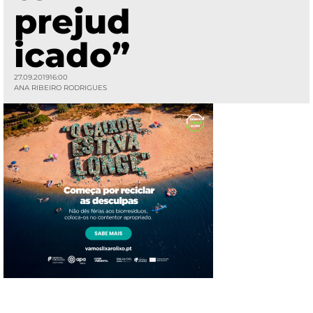
prejud
icado”
27.09.2019
16:00
ANA RIBEIRO RODRIGUES