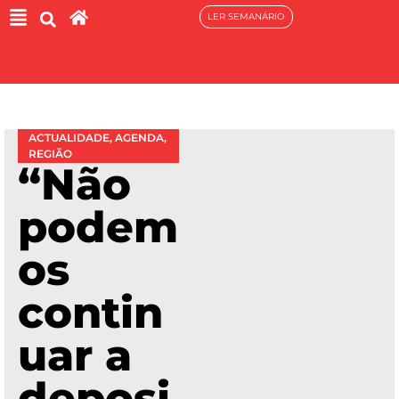
LER SEMANÁRIO
ACTUALIDADE
,
AGENDA
,
REGIÃO
“Não
podem
os
contin
uar a
deposi