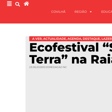
COVILHÃ
REGIÃO
EDUC
A VER
,
ACTUALIDADE
,
AGENDA
,
DESTAQUE
,
LAZER
Ecofestival “
Terra” na Rai
23.06.2026
10:00
REDACAO NC