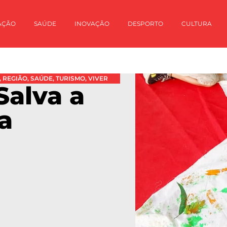
AÇÃO
SAÚDE
INOVAÇÃO
DESPORTO
CULTURA
,
REGIÃO
,
SAÚDE
,
TURISMO
,
VIVER
Salva a
a