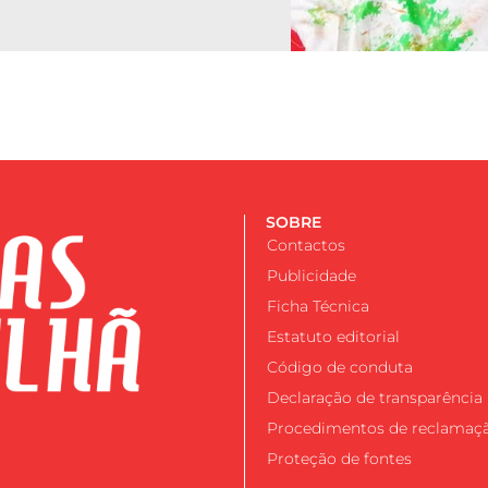
SOBRE
Contactos
Publicidade
Ficha Técnica
Estatuto editorial
Código de conduta
Declaração de transparência
Procedimentos de reclamaç
Proteção de fontes