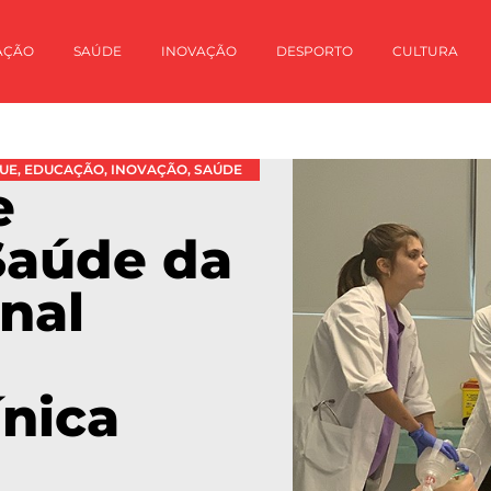
AÇÃO
SAÚDE
INOVAÇÃO
DESPORTO
CULTURA
UE
,
EDUCAÇÃO
,
INOVAÇÃO
,
SAÚDE
e
Saúde da
inal
ínica