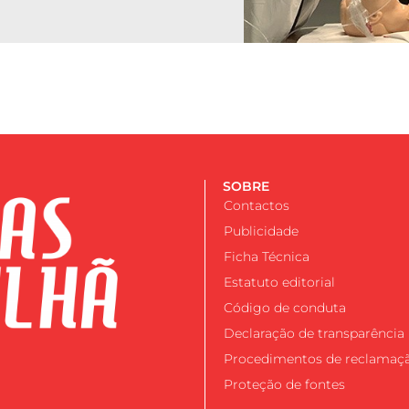
SOBRE
Contactos
Publicidade
Ficha Técnica
Estatuto editorial
Código de conduta
Declaração de transparência
Procedimentos de reclamaç
Proteção de fontes