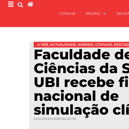
COVILHÃ
REGIÃO
EDUC
A VER
,
ACTUALIDADE
,
AGENDA
,
COVILHÃ
,
DESTAQ
Faculdade d
Ciências da 
UBI recebe f
nacional de
simulação cl
04.01.2024
15:45
REDACAO NC