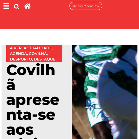
LER SEMANÁRIO
A VER
,
ACTUALIDADE
,
AGENDA
,
COVILHÃ
,
DESPORTO
,
DESTAQUE
Covilh
ã
aprese
nta-se
aos