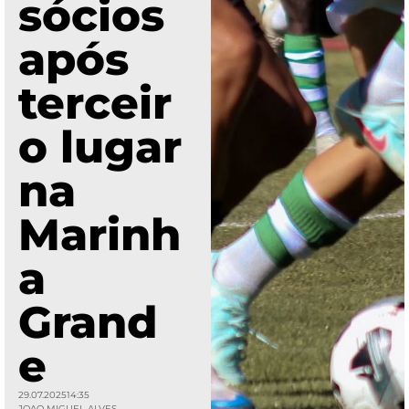
sócios
após
terceir
o lugar
na
Marinh
a
Grand
e
29.07.2025
14:35
JOAO MIGUEL ALVES