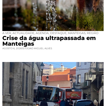
A VER
,
ACTUALIDADE
,
AGENDA
,
DESTAQUE
,
MANTEIGAS
,
REGIÃO
Crise da água ultrapassada em
Manteigas
AGOSTO 6, 2026
15:11
JOAO MIGUEL ALVES