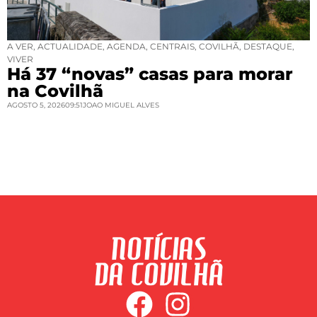
A VER
,
ACTUALIDADE
,
AGENDA
,
CENTRAIS
,
COVILHÃ
,
DESTAQUE
,
VIVER
Há 37 “novas” casas para morar
na Covilhã
AGOSTO 5, 2026
09:51
JOAO MIGUEL ALVES