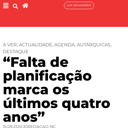
LER SEMANÁRIO
A VER
,
ACTUALIDADE
,
AGENDA
,
AUTÁRQUICAS
,
DESTAQUE
“Falta de
planificação
marca os
últimos quatro
anos”
15.09.21
20:30
REDACAO NC