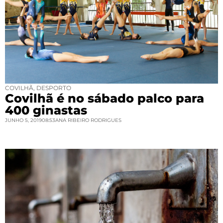
COVILHÃ
,
DESPORTO
Covilhã é no sábado palco para
400 ginastas
JUNHO 5, 2019
08:53
ANA RIBEIRO RODRIGUES