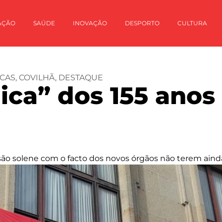
AÇÃO
SAÚDE
INOVAÇÃO
DESPORTO
CULTURA
CAS
,
COVILHÃ
,
DESTAQUE
ica” dos 155 anos 
essão solene com o facto dos novos órgãos não terem ai