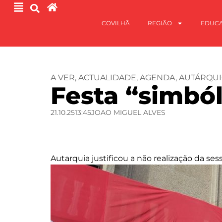
COVILHÃ
REGIÃO
EDUC
A VER
,
ACTUALIDADE
,
AGENDA
,
AUTÁRQUI
Festa “simból
21.10.25
13:45
JOAO MIGUEL ALVES
Autarquia justificou a não realização da s