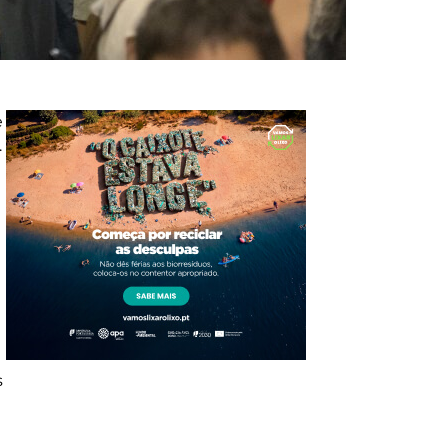
e
.
s