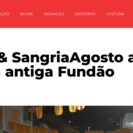
AÇÃO
SAÚDE
INOVAÇÃO
DESPORTO
CULTURA
 & SangriaAgosto a
a antiga Fundão