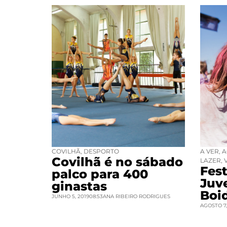
COVILHÃ
,
DESPORTO
A VER
,
A
Covilhã é no sábado
LAZER
,
Fest
palco para 400
Juv
ginastas
Boi
JUNHO 5, 2019
08:53
ANA RIBEIRO RODRIGUES
AGOSTO 7,