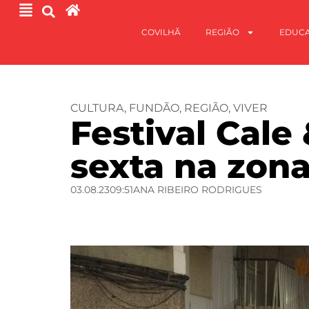
COVILHÃ
REGIÃO
EDUC
CULTURA
,
FUNDÃO
,
REGIÃO
,
VIVER
Festival Cale
sexta na zon
03.08.23
09:51
ANA RIBEIRO RODRIGUES