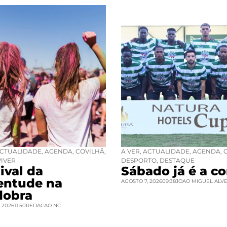
CTUALIDADE
,
AGENDA
,
COVILHÃ
,
A VER
,
ACTUALIDADE
,
AGENDA
,
VIVER
DESPORTO
,
DESTAQUE
ival da
Sábado já é a co
entude na
AGOSTO 7, 2026
09:38
JOAO MIGUEL ALV
dobra
 2026
11:50
REDACAO NC