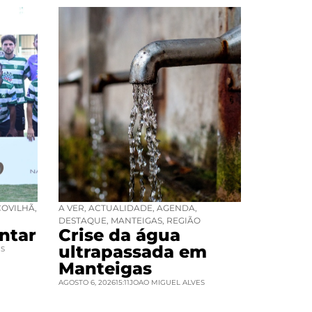
COVILHÃ
,
A VER
,
ACTUALIDADE
,
AGENDA
,
DESTAQUE
,
MANTEIGAS
,
REGIÃO
ntar
Crise da água
ultrapassada em
ES
Manteigas
AGOSTO 6, 2026
15:11
JOAO MIGUEL ALVES