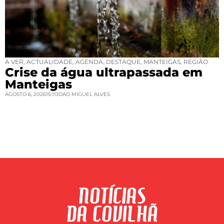
A VER
,
ACTUALIDADE
,
AGENDA
,
DESTAQUE
,
MANTEIGAS
,
REGIÃO
Crise da água ultrapassada em
Manteigas
AGOSTO 6, 2026
15:11
JOAO MIGUEL ALVES