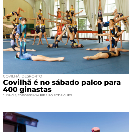
COVILHÃ
,
DESPORTO
Covilhã é no sábado palco para
400 ginastas
JUNHO 5, 2019
08:53
ANA RIBEIRO RODRIGUES