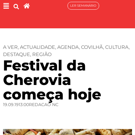
LER SEMANÁRIO
A VER
,
ACTUALIDADE
,
AGENDA
,
COVILHÃ
,
CULTURA
,
DESTAQUE
,
REGIÃO
Festival da
Cherovia
começa hoje
19.09.19
13:00
REDACAO NC