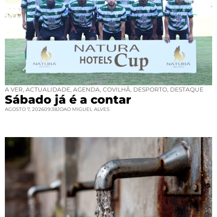
A VER
,
ACTUALIDADE
,
AGENDA
,
COVILHÃ
,
DESPORTO
,
DESTAQUE
Sábado já é a contar
AGOSTO 7, 2026
09:38
JOAO MIGUEL ALVES