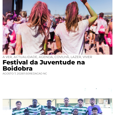
A VER
,
ACTUALIDADE
,
AGENDA
,
COVILHÃ
,
LAZER
,
VIVER
Festival da Juventude na
Boidobra
AGOSTO 7, 2026
11:50
REDACAO NC