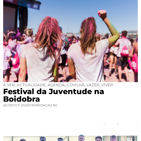
A VER
,
ACTUALIDADE
,
AGENDA
,
COVILHÃ
,
LAZER
,
VIVER
Festival da Juventude na
Boidobra
AGOSTO 7, 2026
11:50
REDACAO NC