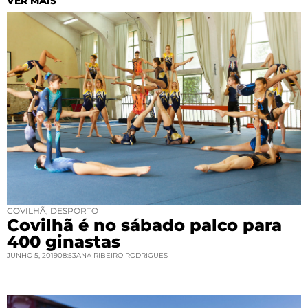
VER MAIS
COVILHÃ
,
DESPORTO
Covilhã é no sábado palco para
400 ginastas
JUNHO 5, 2019
08:53
ANA RIBEIRO RODRIGUES