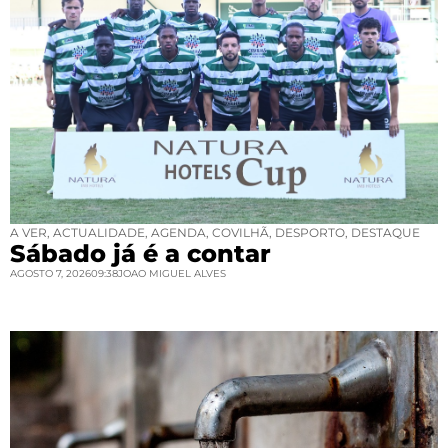
A VER
,
ACTUALIDADE
,
AGENDA
,
COVILHÃ
,
DESPORTO
,
DESTAQUE
Sábado já é a contar
AGOSTO 7, 2026
09:38
JOAO MIGUEL ALVES