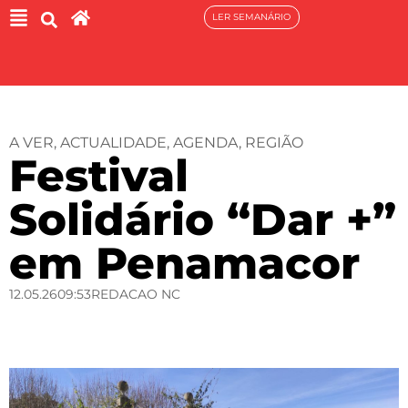
LER SEMANÁRIO
A VER
,
ACTUALIDADE
,
AGENDA
,
REGIÃO
Festival
Solidário “Dar +”
em Penamacor
12.05.26
09:53
REDACAO NC