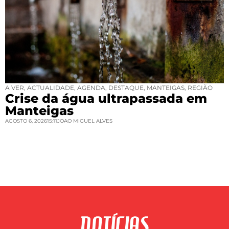
A VER
,
ACTUALIDADE
,
AGENDA
,
DESTAQUE
,
MANTEIGAS
,
REGIÃO
Crise da água ultrapassada em
Manteigas
AGOSTO 6, 2026
15:11
JOAO MIGUEL ALVES